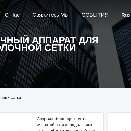
О Нас
Свяжитесь Мы
СОБЫТИЯ
Rus
ЧНЫЙ АППАРАТ ДЛЯ
ЛОЧНОЙ СЕТКИ
чной сетки
Сварочный аппарат пятна
ячеистой сети холодильника
стальной многопунктовый для