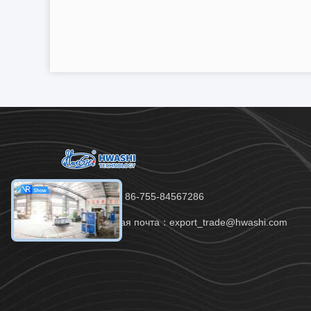
Телефон：86-755-84567286
электронная почта：export_trade@hwashi.com