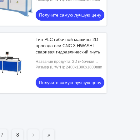
Получите самую лучшую цену
Тип PLC гибочной машины 2D
провода оси CNC 3 HWASHI
сваривая гидравлический гнуть
Название продукта: 2D гибочная
машина провода и сварочный
Размер (L*W*H): 2400x1300x1800mm
аппарат
Получите самую лучшую цену
7
8