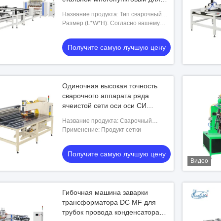
полки провода
Название продукта: Тип сварочный
аппарат портала ячеистой сети
Размер (L*W*H): Согласно вашему
продукту
Получите самую лучшую цену
Одиночная высокая точность
сварочного аппарата ряда
ячеистой сети оси оси СИ
полностью автоматическая
Название продукта: Сварочный
аппарат строки ячеистой сети оси
Применение: Продукт сетки
Одно-головы XY: Достигните высокой
эффективности и точнос
Получите самую лучшую цену
Видео
Гибочная машина заварки
трансформатора DC MF для
трубок провода конденсатора