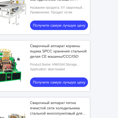
полноавтоматический
Название продукта: XY сварочный
аппарат строки ячеистой сети оси
Применение: Продукт сетки
Получите самую лучшую цену
Сварочный аппарат корзины
ящика SPCC хранения стальной
делая CE машины/CCC/ISO
Product Name: HWASHI Storage
Drawer SPCC Steel Basket Welding
Application: steel basket
Machine Making Machine
Получите самую лучшую цену
Сварочный аппарат пятна
ячеистой сети холодильника
стальной многопунктовый для