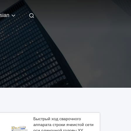
sian
Быстрый ход сварочного
аппарата строки ячеистой сети
оси одиночной головы XY