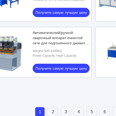
продукту
Получите самую лучшую цену
Автоматический/ручной
сварочный аппарат ячеистой
сети для подгонянного диаметра
провода 0.2-2.5мм
Weight: 500-1000KG
Power Capacity: High Capacity
Получите самую лучшую цену
1
2
3
4
5
6