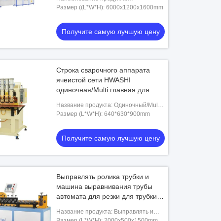
Сплющивать и автомат для резки
Размер ((L*W*H): 6000x1200x1600mm
провода
Получите самую лучшую цену
Строка сварочного аппарата
ячеистой сети HWASHI
одиночная/Multi главная для
серийного производства
Название продукта: Одиночный/Multi
главный сварочный аппарат строки
Размер (L*W*H): 640*630*900mm
Получите самую лучшую цену
Выправлять ролика трубки и
машина выравнивания трубы
автомата для резки для трубки
конденсатора
Название продукта: Выправлять и
автомат для резки ролика трубки
Размер (L*W*H): 2000x500x1500mm