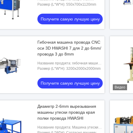
внезапный
аппарат сварки встык Мульти-пунктов
Размер (L*W*H): 550x700x1120mm
автоматический
Получите самую лучшую цену
Гибочная машина провода CNC
оси 3D HWASHI 7 для 2 до 6mm/
провода 3 до 8mm
Название продукта: гибочная машина
провода 3D
Размер (L*W*H): 3200x2000x2000mm
Получите самую лучшую цену
Видео
Диаметр 2-6mm вырезывания
машины утески провода края
полки провода HWASHI
Название продукта: Машина утески
провода края полки провода
Размер (L*W*H): Согласно вашему