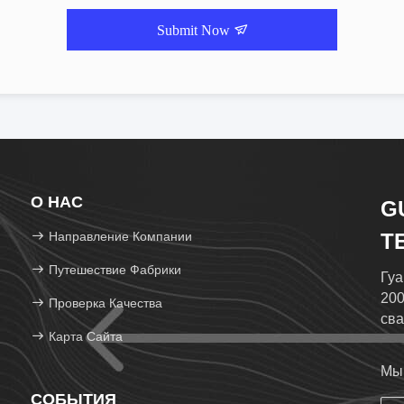
Submit Now
О НАС
G
Направление Компании
T
Путешествие Фабрики
Гуа
200
Проверка Качества
сва
Карта Сайта
зав
Мы 
СОБЫТИЯ