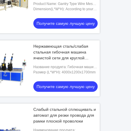
полки провода
Product Name: Gantry Type Wire Mesh
Welding Machine
Dimension(L*W*H): According to your
product
Получите самую лучшую цену
Нержавеющая сталь/слабая
стальная гибочная машина
ячеистой сети для круглой
плоской проволоки провода
Название продукта: Гибочная машина
рамки провода
Размер (L*W*H): 4000x1200x1700mm
Получите самую лучшую цену
Слабый стальной сплющивать и
автомат для резки провода для
рамки плоской проволоки
Наименование продукта: