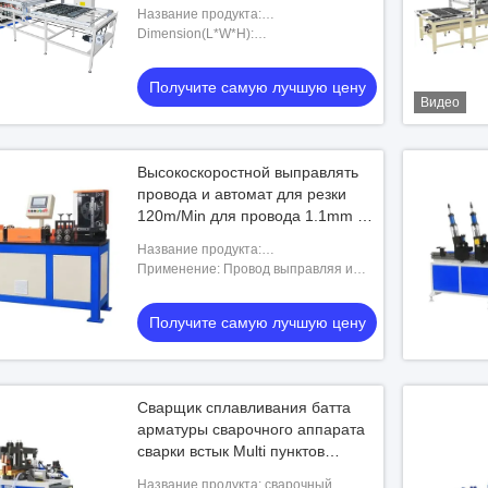
холодильника
Название продукта:
Высокопроизводительная заварка и
Dimension(L*W*H):
гнуть машинное оборудование для
5000x2400x2200mm
трубок провода в продукции конденса
Получите самую лучшую цену
Видео
Высокоскоростной выправлять
провода и автомат для резки
120m/Min для провода 1.1mm до
7mm
Название продукта:
Высокоскоростной выправлять и
Применение: Провод выправляя и
автомат для резки провода
режа
Получите самую лучшую цену
Сварщик сплавливания батта
арматуры сварочного аппарата
сварки встык Multi пунктов
Hwashi автоматический
Название продукта: сварочный