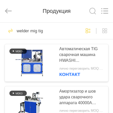
GUANGDONG
HWASHI
TECHNOLOGY
Продукция
INC..
All
Rights
Reserved.
ДОМ
143
welder mig tig
Сварочный
ПРОДУКТЫ
аппарат пятна
Автоматическая TIG
сварочная машина
О
HWASHI
НАС
трансформатор EI
лично переговорить MOQ:1 набор
ламинирующее ядро
КОНТАКТ
357
ПУТЕШЕСТВИЕ
Сварочный
ФАБРИКИ
Амортизатор и шов
удара сварочного
аппарат для
аппарата 40000A
ПРОВЕРКА
Hwashi
проволочной сетки
лично переговорить MOQ:1 набор