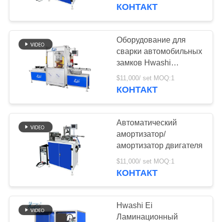
КАЧЕСТВА
автоматические TIG
КОНТАКТ
СВЯЖИТЕСЬ
Оборудование для
48
МЫ
сварки автомобильных
сварочный аппарат
замков Hwashi
Надежная сварка для
НОВОСТИ
конденсатора
$11,000/ set MOQ:1
безопасных замков
КОНТАКТ
автомобилей
СЛУЧАИ
Автоматический
амортизатор/
СПРОСИТЕ
амортизатор двигателя
85
ЦИТАТУ
$11,000/ set MOQ:1
сварочный аппарат
КОНТАКТ
раковины
КАРТА
САЙТА
Hwashi Ei
Ламинационный