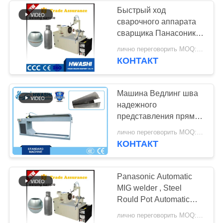
Быстрый ход
сварочного аппарата
142
сварщика Панасоник
Сварочный
МИГ Тиг/стального
лично переговорить MOQ:1 комплект
бака Роульд
КОНТАКТ
аппарат разряда
автоматический
конденсатора
Машина Ведлинг шва
надежного
представления прямая
с крупноразмерным
29
лично переговорить MOQ:1 комплект
КОНТАКТ
сварочный аппарат
dc
Panasonic Automatic
MIG welder , Steel
Rould Pot Automatic
Welding Machine
лично переговорить MOQ:1 комплект