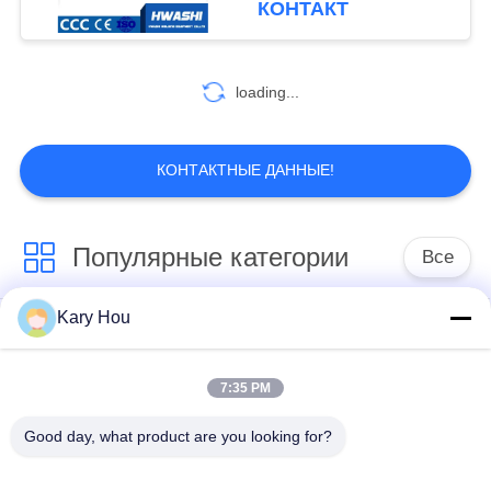
КОНТАКТ
86
автоматическая
loading...
сварочная машина
КОНТАКТНЫЕ ДАННЫЕ!
Популярные категории
Все
99
сварочный аппарат
Kary Hou
Сварочный аппарат
Сварочный аппарат
нержавеющей
для проволочной
пятна
сетки
7:35 PM
стали
Good day, what product are you looking for?
сварочный аппарат
сварочный аппарат
конденсатора
раковины