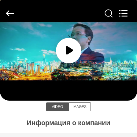
GUANGDONG
HWASHI
TECHNOLOGY
INC..
All
Rights
Reserved.
ДОМ
ПРОДУКТЫ
О
GUANGDONG HWASHI
НАС
TECHNOLOGY INC.
ПУТЕШЕСТВИЕ
VIDEO
IMAGES
ФАБРИКИ
Информация о компании
ПРОВЕРКА