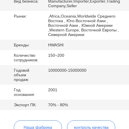
КАЧЕСТВА
Вид бизнеса:
Manufacturer,Importer,Exporter,Trading
Company,Seller
Рынки:
,Africa,Oceania,Worldwide Среднего
СВЯЖИТЕСЬ
Востока , Юго-Восточной Азии ,
Восточной Азии , Южной Америки
МЫ
,Western Europe, Восточной Европы ,
Северной Америки
Бренды:
HWASHI
НОВОСТИ
Количество
150~200
сотрудников:
СЛУЧАИ
Годовой
10000000-15000000
объем
продаж:
БЛОГ
Год
2001
основания:
СПРОСИТЕ
Экспорт ПК:
70% - 80%
ЦИТАТУ
Наша фабрика
контроль качества