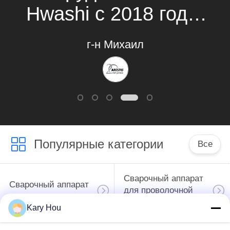
Hwashi с 2018 года.
Каждый год мы
г-н Михаил
будем покупать
новые машины у
Hwashi. И они
всегда помогали
Популярные категории
нам разрабатывать
Все
индивидуальные
Сварочный аппарат
Сварочный аппарат
машины для
для проволочной
пятна
сетки
Kary Hou
производства новых