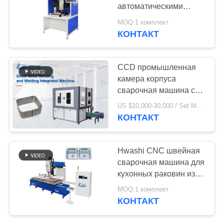
КАРТА
автоматическими
САЙТА
профилями радиатора
MOQ:1 комплект
КОНТАКТ
117
ПОЛИТИКА
Аппарат для
УЕДИНЕНИЯ
CCD промышленная
сварки IBC
камера корпуса
сварочная машина с
CCD видением
US $10,000-30,000 / Set MOQ:1 комплект
направляемой
КОНТАКТ
точности
238
Hwashi CNC швейная
промышленные
сварочная машина для
кухонных раковин из
роботы заварки
нержавеющей стали
MOQ:1 комплект
КОНТАКТ