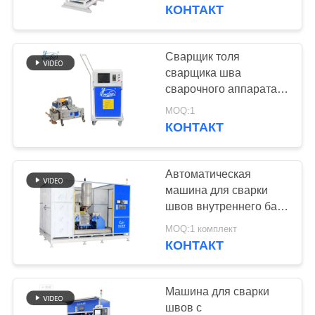
КАЧЕСТВА
автоматический
КОНТАКТ
СВЯЖИТЕСЬ
Сварщик толя
48
МЫ
сварщика шва
сварочный аппарат
сварочного аппарата
шва крыши положения
НОВОСТИ
конденсатора
MOQ:1
HWASHI верхний
КОНТАКТ
СЛУЧАИ
Автоматическая
машина для сварки
БЛОГ
швов внутреннего бака
85
посудомоечной
MOQ:1 комплект
сварочный аппарат
машины
КОНТАКТ
СПРОСИТЕ
раковины
ЦИТАТУ
Машина для сварки
швов с