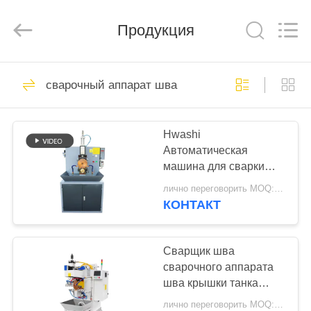
GUANGDONG
HWASHI
TECHNOLOGY
Продукция
INC..
All
Rights
Reserved.
ДОМ
143
сварочный аппарат шва
Сварочный
ПРОДУКТЫ
аппарат пятна
Hwashi
Автоматическая
О
машина для сварки
НАС
швов сопротивления
лично переговорить MOQ:1 комплект
КОНТАКТ
357
ПУТЕШЕСТВИЕ
Сварочный
ФАБРИКИ
Сварщик шва
сварочного аппарата
аппарат для
шва крышки танка
ПРОВЕРКА
квадрата Y-osи CNC x
проволочной сетки
лично переговорить MOQ:1 набор