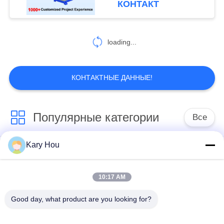
КОНТАКТ
масляных барабанов и
86
оборудования для
автоматическая
сварки швов на
loading...
крышке барабанов
сварочная машина
КОНТАКТНЫЕ ДАННЫЕ!
Популярные категории
Все
99
сварочный аппарат
Kary Hou
Сварочный аппарат
Сварочный аппарат
нержавеющей
для проволочной
пятна
сетки
10:17 AM
стали
Good day, what product are you looking for?
сварочный аппарат
сварочный аппарат
конденсатора
раковины