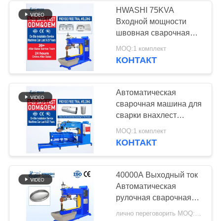
HWASHI 75KVA
Входной мощности
142
швовная сварочная
Сварочный
машина с 26500A
MOQ:1 комплект
вторичного макс
КОНТАКТ
аппарат разряда
короткого замыкания
тока для
конденсатора
автоматического
Автоматическая
рулон-круглого сварки
сварочная машина для
сварки внахлест
Hwashi с системой
29
MOQ:1 комплект
управления ПЛК для
КОНТАКТ
сварочный аппарат
индивидуальных
раковин и резервуаров
dc
из нержавеющей
40000A Выходный ток
стали, входная
Автоматическая
мощность 75 кВА
рулочная сварочная
машина для
лично переговорить MOQ:1 комплект
производства