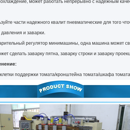
 охлаждение, может работать непрерывно с надежным каче
зуйте части надежного квалит пневматические для того чт
 давления и заварки.
арительный регулятор минимашины, одна машина может св
ожет сделать заварку пятна, заварку строки и заварку прое
нение:
 клетки поддержки томата/кронштейна томата/шкафа томат