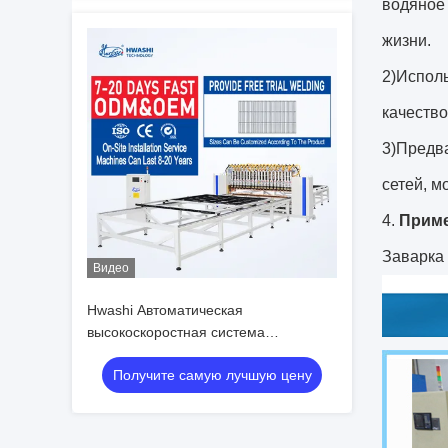
водяное
жизни.
2)Исполь
качество
3)Предв
сетей, м
4.
Приме
Заварка
Видео
Hwashi Автоматическая
высокоскоростная система
управления ПЛК с несколькими
Получите самую лучшую цену
головами Машины для сварки
сетчатой сетки для проволочных
корзин