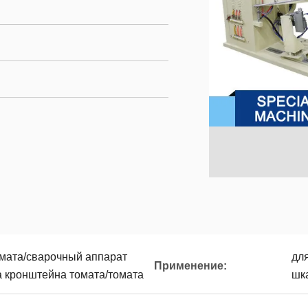
омата/сварочный аппарат
дл
Применение:
а кронштейна томата/томата
шк