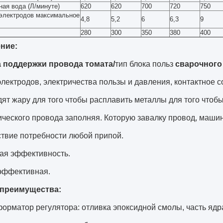
ая вода (Л/минуте)
620
620
700
720
750
электродов максимальное
4,8
5,2
6
6,3
9
280
300
350
380
400
ние:
а поддержки провода томата/
тип блока польз
сварочного
лектродов, электричества пользы и давления, контактное 
ят жару для того чтобы расплавить металлы для того чтобы
ческого провода заполняя. Которую завалку провод, машин
ствие потребности любой припой.
кая эффективность.
 эффективная.
преимущества:
орматор регулятора: отливка эпоксидной смолы, часть ядр