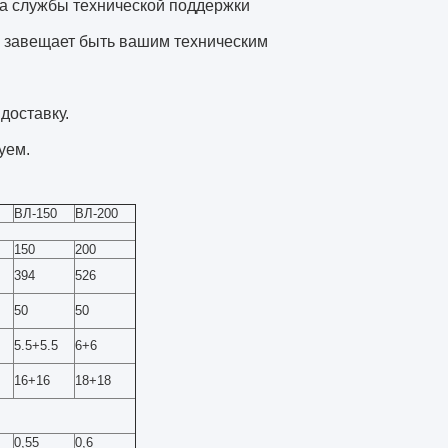
са службы технической поддержки
ь завещает быть вашим техническим
доставку.
уем.
ВЛ-150
ВЛ-200
150
200
394
526
50
50
5.5+5.5
6+6
16+16
18+18
0,55
0,6