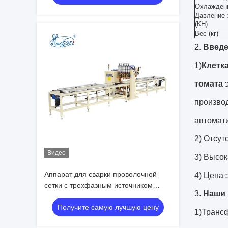
Охлажденн
мм и длина 3000 мм
Давление 
(КН)
Вес (кг)
2.
Введе
1)
Клетк
томата
э
производ
автомати
2) Отсут
Видео
3) Высо
Аппарат для сварки проволочной
4) Цена
сетки с трехфазным источником
3.
Наши 
питания постоянного тока MF,
Получите самую лучшую цену
эффективная ширина сварки 1200
1)Трансф
мм и длина 3000 мм