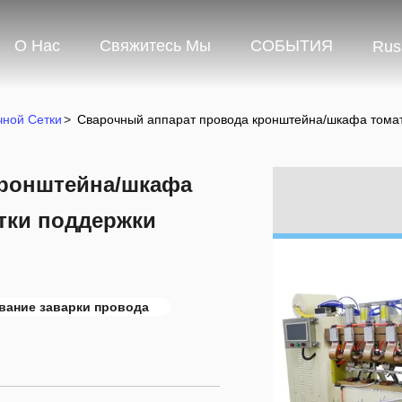
О Нас
Свяжитесь Мы
СОБЫТИЯ
Rus
чной Сетки
>
Сварочный аппарат провода кронштейна/шкафа томат
кронштейна/шкафа
тки поддержки
ание заварки провода