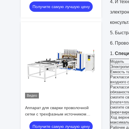
сварки 200 мм/с и 2D проволочным
4. И тех
Получите самую лучшую цену
ручным гибочным устройством с
электро
гарантией 1 год
консульт
5. Быстр
6. Прово
1.
Специ
Модель
Электропи
Емкость т
Раскласси
входного с
Раскласси
обязаност
Видео
смогите с
(плате+пла
смогите с
Аппарат для сварки проволочной
(вире+вире
сетки с трехфазным источником
Ход верхн
питания постоянного тока MF,
максималь
Получите самую лучшую цену
эффективная ширина сварки 1200
Рабочее д