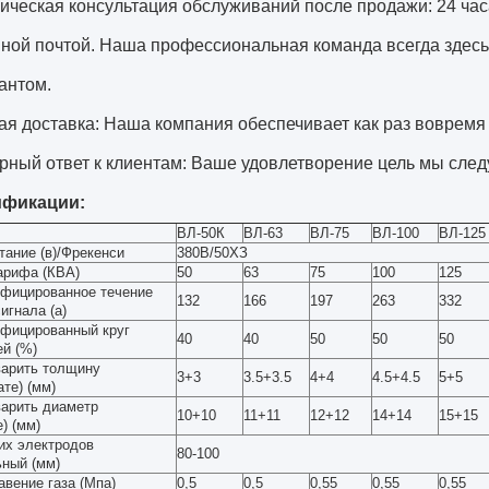
ническая консультация обслуживаний после продажи: 24 ча
нной почтой. Наша профессиональная команда всегда здес
антом.
ая доставка: Наша компания обеспечивает как раз вовремя 
рный ответ к клиентам: Ваше удовлетворение цель мы след
фикации:
ВЛ-50К
ВЛ-63
ВЛ-75
ВЛ-100
ВЛ-125
тание (в)/Фрекенси
380В/50ХЗ
арифа (КВА)
50
63
75
100
125
фицированное течение
132
166
197
263
332
игнала (а)
фицированный круг
40
40
50
50
50
ей (%)
варить толщину
3+3
3.5+3.5
4+4
4.5+4.5
5+5
те) (мм)
варить диаметр
10+10
11+11
12+12
14+14
15+15
) (мм)
их электродов
80-100
ный (мм)
авение газа (Мпа)
0,5
0,5
0,55
0,55
0,55