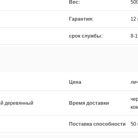
Вес:
500
Гарантия:
12
срок службы:
8-1
Цена
ли
че
ый деревянный
Время доставки
ко
Поставка способности
50