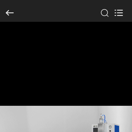
GUANGDONG
HWASHI
TECHNOLOGY
INC..
All
Rights
Reserved.
ДОМ
ПРОДУКТЫ
О
НАС
ПУТЕШЕСТВИЕ
ФАБРИКИ
ПРОВЕРКА