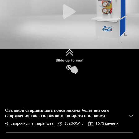
КАЧЕСТВА
СВЯЖИТЕСЬ
МЫ
НОВОСТИ
СЛУЧАИ
БЛОГ
СПРОСИТЕ
Стальной сварщик шва пояса никеля более низкого
напряжения тока сварочного аппарата шва пояса
ЦИТАТУ
сварочный аппарат шва
2023-05-15
1673 мнения