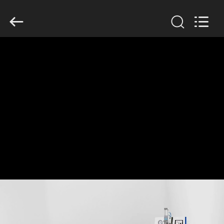
GUANGDONG
HWASHI
TECHNOLOGY
INC..
All
Rights
Reserved.
ДОМ
ПРОДУКТЫ
О
НАС
ПУТЕШЕСТВИЕ
ФАБРИКИ
ПРОВЕРКА