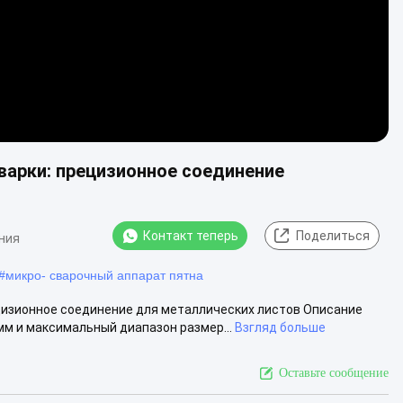
варки: прецизионное соединение
Контакт теперь
Поделиться
ния
#
микро- сварочный аппарат пятна
цизионное соединение для металлических листов Описание
мм и максимальный диапазон размер...
Взгляд больше
Оставьте сообщение