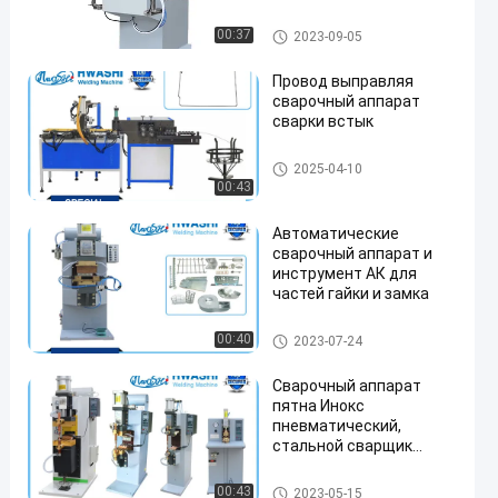
маленький ряд
Сварочный аппарат для про
00:37
2023-09-05
волочной сетки
Провод выправляя
сварочный аппарат
сварки встык
сварочный аппарат сварки в
2025-04-10
стык
00:43
Автоматические
сварочный аппарат и
инструмент АК для
частей гайки и замка
Пневматический сварочный
00:40
2023-07-24
аппарат пятна
Сварочный аппарат
пятна Инокс
пневматический,
стальной сварщик
пятна проекции АК
Пневматический сварочный
00:43
2023-05-15