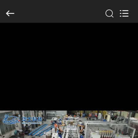
GUANGDONG
HWASHI
TECHNOLOGY
INC..
All
Rights
Reserved.
ДОМ
ПРОДУКТЫ
О
НАС
ПУТЕШЕСТВИЕ
ФАБРИКИ
ПРОВЕРКА