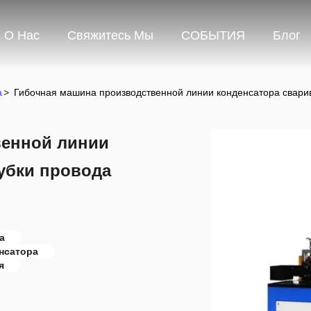
О Нас
Свяжитесь Мы
СОБЫТИЯ
Блог
а
>
Гибочная машина производственной линии конденсатора сварив
венной линии
убки провода
а
нсатора
я