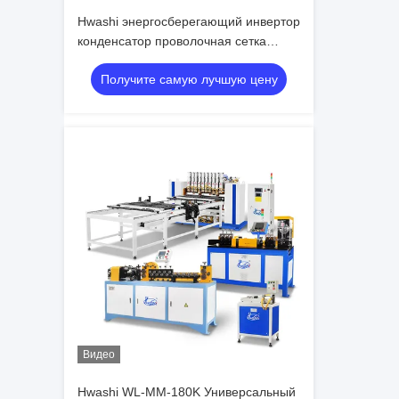
Hwashi энергосберегающий инвертор
конденсатор проволочная сетка
сварочная машина с низким
Получите самую лучшую цену
расходом энергии
Видео
Hwashi WL-MM-180K Универсальный