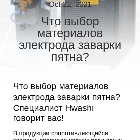
КАЧЕСТВА
Oct 22, 2021
Что выбор
СВЯЖИТЕСЬ
материалов
МЫ
электрода заварки
НОВОСТИ
пятна?
СЛУЧАИ
Что выбор материалов
БЛОГ
электрода заварки пятна?
Специалист Hwashi
СПРОСИТЕ
говорит вас!
ЦИТАТУ
В продукции сопротивляющейся