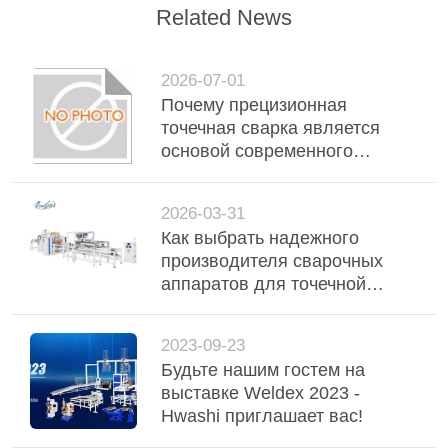
Related News
2026-07-01
Почему прецизионная
точечная сварка является
основой современного
автомобильного и
промышленного соединения
2026-03-31
металлов
Как выбрать надежного
производителя сварочных
аппаратов для точечной
сварки, шовной сварки и
сварки сетки
2023-09-23
Будьте нашим гостем на
выставке Weldex 2023 -
Hwashi приглашает вас!