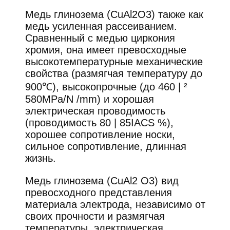
Медь глинозема (CuAl2O3) также как
медь усиленная рассеиванием.
Сравненный с медью циркония
хромия, она имеет превосходные
высокотемпературные механические
свойства (размягчая температуру до
900℃), высокопрочные (до 460 | ²
580MPa/N /mm) и хорошая
электрическая проводимость
(проводимость 80 | 85IACS %),
хорошее сопротивление носки,
сильное сопротивление, длинная
жизнь.
Медь глинозема (CuAl2 O3) вид
превосходного представления
материала электрода, независимо от
своих прочности и размягчая
температуры, электрическая