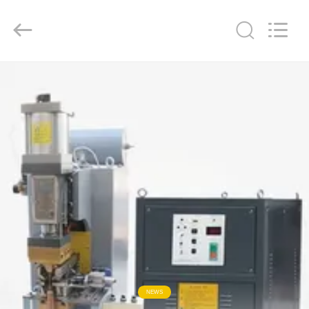
GUANGDONG
HWASHI
TECHNOLOGY
INC..
All
Rights
Reserved.
ДОМ
ПРОДУКТЫ
О
НАС
ПУТЕШЕСТВИЕ
ФАБРИКИ
ПРОВЕРКА
NEWS