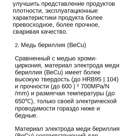
улучшить представление продуктов
плотности, эксплуатационные
характеристики продукта более
превосходное, более прочное,
сваривая качество.
Медь бериллия (BeCu)
2.
Сравненный с медью хроми-
циркония, материал электрода меди
бериллия (BeCu) имеет более
высокую твердость (до HRB95 | 104)
и прочности (до 600 | ² 700MPa/N
/mm) и размягчая температуры (до
650℃), только своей электрической
проводимости гораздо ниже и
бедные.
Материал электрода меди бериллия
(BeCu) соответствующий для