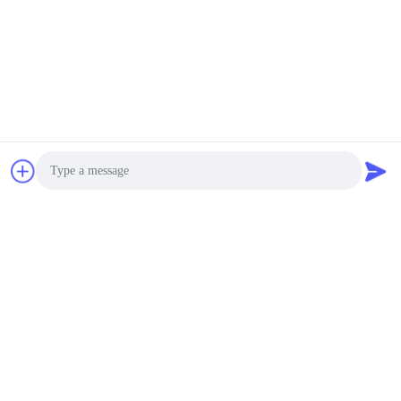
Photo
Video Call
Audio Call