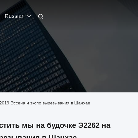
Russian
 2019 Эссена и экспо вырезывания в Шанхае
тить мы на будочке Э2262 на
ырезывания в Шанхае