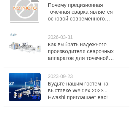
Почему прецизионная
точечная сварка является
основой современного
автомобильного и
промышленного соединения
2026-03-31
металлов
Как выбрать надежного
производителя сварочных
аппаратов для точечной
сварки, шовной сварки и
сварки сетки
2023-09-23
Будьте нашим гостем на
выставке Weldex 2023 -
Hwashi приглашает вас!