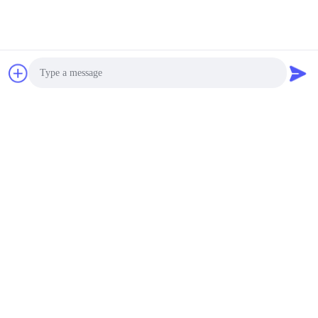
Photo
Video Call
Audio Call