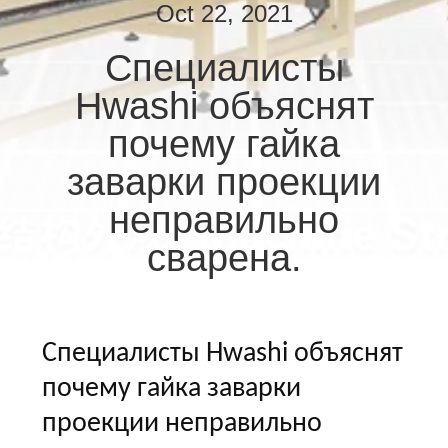
КАЧЕСТВА
Oct 22, 2021
Специалисты
СВЯЖИТЕСЬ
Hwashi объяснят
МЫ
почему гайка
НОВОСТИ
заварки проекции
неправильно
СЛУЧАИ
сварена.
СПРОСИТЕ
ЦИТАТУ
Специалисты Hwashi объяснят
КАРТА
почему гайка заварки
САЙТА
проекции неправильно