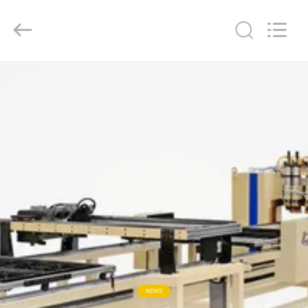
GUANGDONG
HWASHI
TECHNOLOGY
INC..
All
Rights
Reserved.
ДОМ
ПРОДУКТЫ
О
НАС
ПУТЕШЕСТВИЕ
ФАБРИКИ
ПРОВЕРКА
NEWS